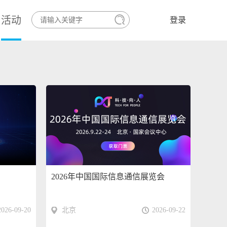
活动
登录
2026年中国国际信息通信展览会
2026-09-20
北京
2026-09-22