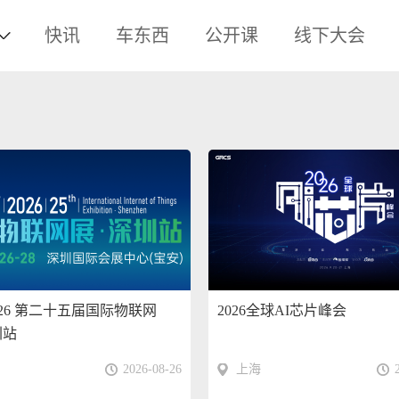
快讯
车东西
公开课
线下大会
2026 第二十五届国际物联网
2026全球AI芯片峰会
圳站
2026-08-26
上海