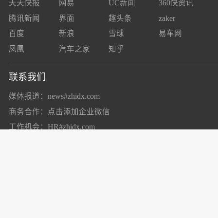
天天快报
网易
UC新闻
360快资讯
腾讯新闻
界面
趣头条
zaker
百度
新浪
雪球
易车网
凤凰
汽车之家
知乎
联系我们
媒体报道：news#zhidx.com
商务合作：
点击添加企业微信
工作机会：HR#zhidx.com
市场合作：marketing#zhidx.com
了解我们
关于我们
加入我们
合作伙伴